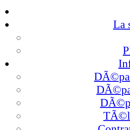
La
P
In
DÃ©pan
DÃ©pan
DÃ©pa
TÃ©l
Contra