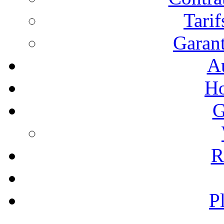
Tari
Garant
A
Ho
G
R
P