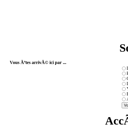
S
Vous Ãªtes arrivÃ© ici par ...
AccÃ