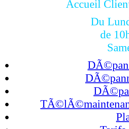
Accueil Cli
Du Lund
de 10
Same
DÃ©pann
DÃ©panna
DÃ©pan
TÃ©lÃ©maintena
Pl