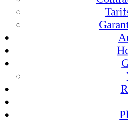
Tari
Garant
A
Ho
G
R
P