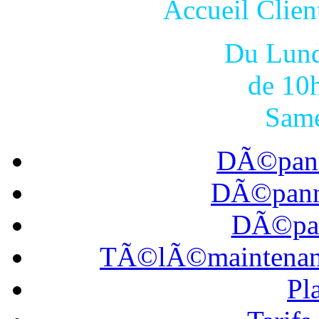
Accueil Cli
Du Lund
de 10
Same
DÃ©pann
DÃ©panna
DÃ©pan
TÃ©lÃ©maintena
Pl