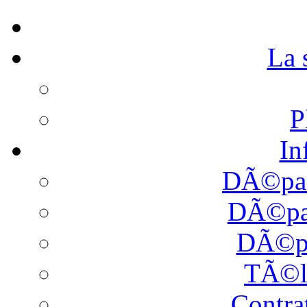
La
P
In
DÃ©pan
DÃ©pan
DÃ©pa
TÃ©l
Contra