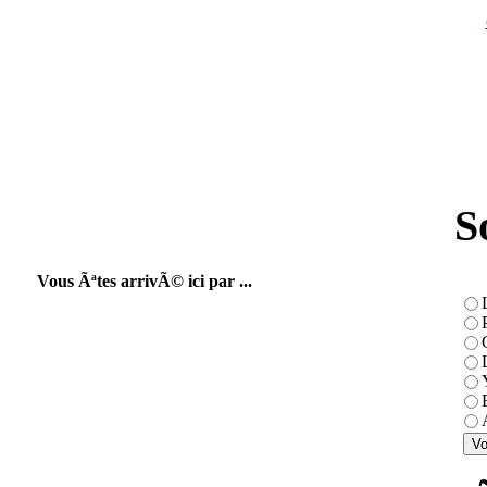
S
Vous Ãªtes arrivÃ© ici par ...