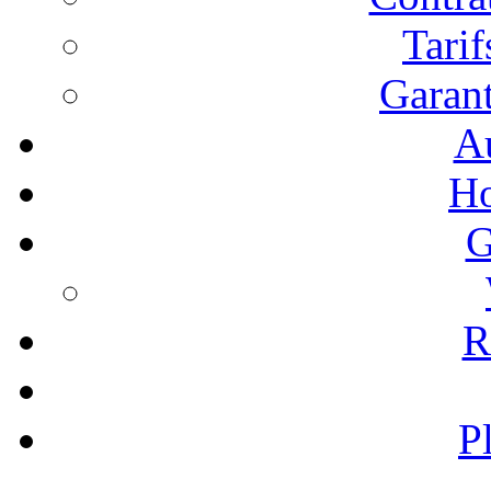
Tari
Garant
A
Ho
G
R
P