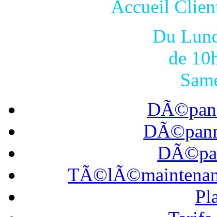
Accueil Cli
Du Lund
de 10
Same
DÃ©pann
DÃ©panna
DÃ©pan
TÃ©lÃ©maintena
Pl