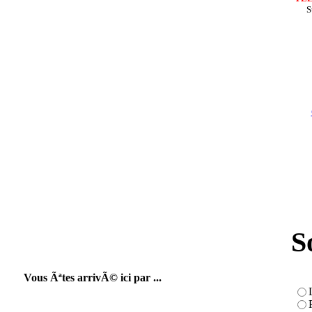
S
S
Vous Ãªtes arrivÃ© ici par ...