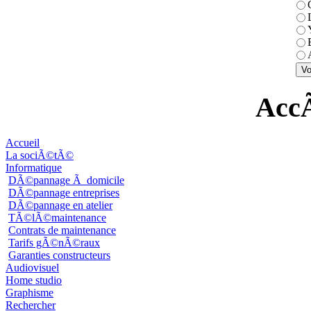
AccÃ
Accueil
La sociÃ©tÃ©
Informatique
DÃ©pannage Ã domicile
DÃ©pannage entreprises
DÃ©pannage en atelier
TÃ©lÃ©maintenance
Contrats de maintenance
Tarifs gÃ©nÃ©raux
Garanties constructeurs
Audiovisuel
Home studio
Graphisme
Rechercher