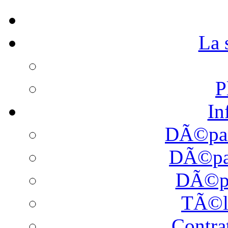
La
P
In
DÃ©pan
DÃ©pan
DÃ©pa
TÃ©l
Contra