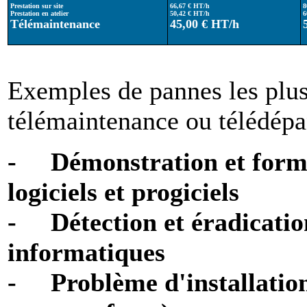
Prestation sur site
66,67 € HT/h
8
Prestation en atelier
50,42 € HT/h
6
Télémaintenance
45,00 € HT/h
Exemples de pannes les plu
télémaintenance ou télédép
- Démonstration et format
logiciels et progiciels
- Détection et éradicatio
informatiques
- Problème d'installation