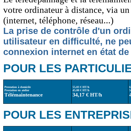
votre ordinateur à distance, via 
(internet, téléphone, réseau...)
La prise de contrôle d'un ord
utilisateur en difficulté, ne p
connexion internet en état d
POUR LES PARTICULI
Prestation à domicile
55,83 € HT/h
6
Prestation en atelier
45,00 € HT/h
5
Télémaintenance
34,17 € HT/h
POUR LES ENTREPRIS