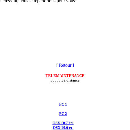
téressant, nous le répertorions pour vous.
[ Retour ]
TELEMAINTENANCE
Support à distance
PC 1
PC 2
OSX 10.7 et+
OSX 10.6 et-