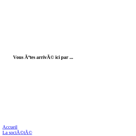
Vous Ãªtes arrivÃ© ici par ...
Accueil
La sociÃ©tÃ©