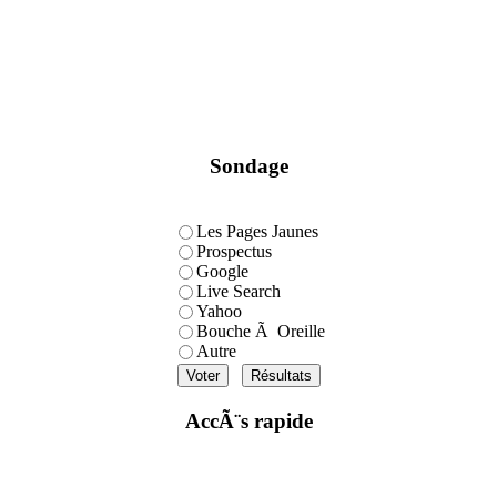
Sondage
Les Pages Jaunes
Prospectus
Google
Live Search
Yahoo
Bouche Ã Oreille
Autre
AccÃ¨s rapide