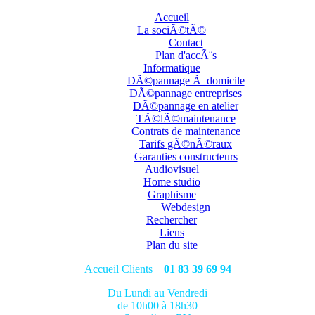
Accueil
La sociÃ©tÃ©
Contact
Plan d'accÃ¨s
Informatique
DÃ©pannage Ã domicile
DÃ©pannage entreprises
DÃ©pannage en atelier
TÃ©lÃ©maintenance
Contrats de maintenance
Tarifs gÃ©nÃ©raux
Garanties constructeurs
Audiovisuel
Home studio
Graphisme
Webdesign
Rechercher
Liens
Plan du site
Accueil Clients
01 83 39 69 94
Du Lundi au Vendredi
de 10h00 à 18h30