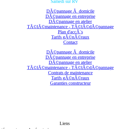
Samedi sur RV
DÃ©pannage Ã domicile
DÃ©pannage en entreprise
DÃ©pannage en atelier
TÃ©lÃ©maintenance - TÃ©lÃ©dÃ©pannage
Plan d'accÃ¨s
Tarifs gÃ©nÃ©raux
Contact
DÃ©pannage Ã domicile
DÃ©pannage en entreprise
DÃ©pannage en atelier
TÃ©lÃ©maintenance - TÃ©lÃ©dÃ©pannage
Contrats de maintenance
Tarifs gÃ©nÃ©raux
Garanties constructeur
Liens